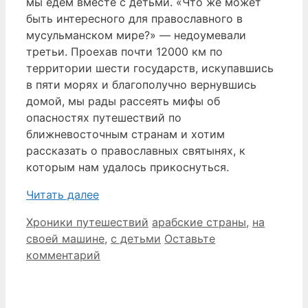
мы едем вместе с детьми. «Что же может
быть интересного для православного в
мусульманском мире?» — недоумевали
третьи. Проехав почти 12000 км по
территории шести государств, искупавшись
в пяти морях и благополучно вернувшись
домой, мы рады рассеять мифы об
опасностях путешествий по
ближневосточным странам и хотим
рассказать о православных святынях, к
которым нам удалось прикоснуться.
Читать далее
Рубрики
Метки
Хроники путешествий
арабские страны
,
на
своей машине
,
с детьми
Оставьте
комментарий