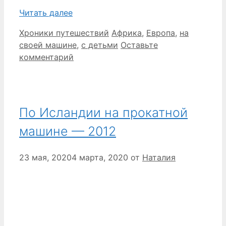
Читать далее
Рубрики
Метки
Хроники путешествий
Африка
,
Европа
,
на
своей машине
,
с детьми
Оставьте
комментарий
По Исландии на прокатной
машине — 2012
23 мая, 2020
4 марта, 2020
от
Наталия