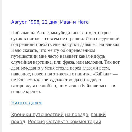
Август 1996, 22 дня, Иван и Ната
Побывав на Алтае, мы убедились в том, что трое
суток в поезде – совсем не страшно. И на следующий
год решили поехать еще на сутки дальше – на Байкал.
Надо сказать, что мечту об определенном
путешествии мне часто навевает какая-нибудь
случайная картинка, или фраза, или мелодия. Так вот,
давным-давно у меня стояла перед глазами всем,
наверное, известная этикетка с напитка «Байкал» —
не Бог весть какое художество, да и сладкую
газировку я не люблю, но мысль о Байкале засела в
голове крепко.
Читать далее
Рубрики
Метки
Хроники путешествий
на поезде
,
пеший
поход
,
Россия
Оставьте комментарий