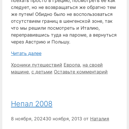
поехать просто в Грецию, посмотреть ее как
следует, но не возвращаться же обратно тем
же путем! Обидно было не воспользоваться
отсутствием границ в шенгенской зоне, так
что мы решили посмотреть и Италию,
переправившись туда на пароме, а вернуться
через Австрию и Польшу.
Читать далее
Рубрики
Метки
Хроники путешествий
Европа
,
на своей
машине
,
с детьми
Оставьте комментарий
Непал 2008
8 ноября, 2024
30 ноября, 2013
от
Наталия