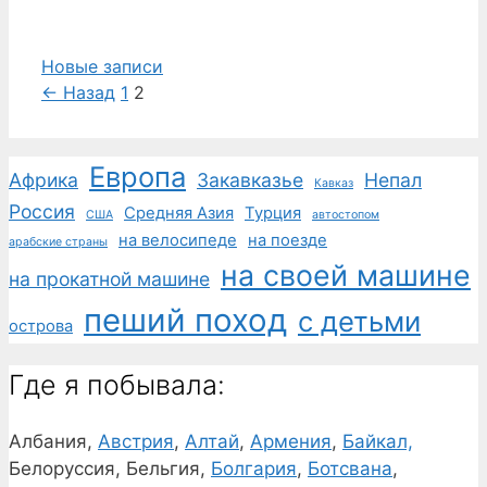
Новые записи
Страница
Страница
←
Назад
1
2
Европа
Африка
Закавказье
Непал
Кавказ
Россия
Средняя Азия
Турция
США
автостопом
на велосипеде
на поезде
арабские страны
на своей машине
на прокатной машине
пеший поход
с детьми
острова
Где я побывала:
Албания,
Австрия
,
Алтай
,
Армения
,
Байкал,
Белоруссия, Бельгия,
Болгария
,
Ботсвана
,