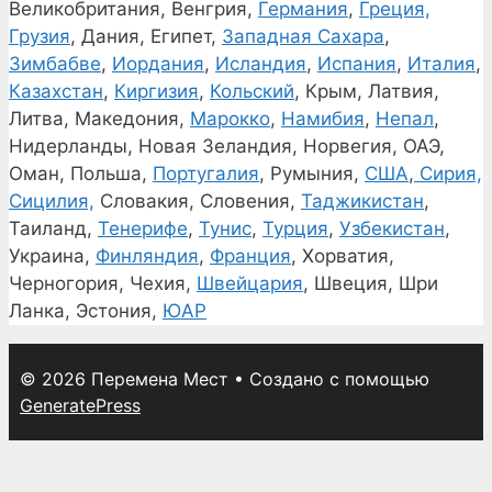
Великобритания, Венгрия,
Германия
,
Греция,
Грузия
, Дания, Египет,
Западная Сахара
,
Зимбабве
,
Иордания
,
Исландия
,
Испания
,
Италия
,
Казахстан
,
Киргизия
,
Кольский
, Крым, Латвия,
Литва, Македония,
Марокко
,
Намибия
,
Непал
,
Нидерланды, Новая Зеландия, Норвегия, ОАЭ,
Оман, Польша,
Португалия
, Румыния,
США
,
Сирия,
Сицилия,
Словакия, Словения,
Таджикистан
,
Таиланд,
Тенерифе
,
Тунис
,
Турция
,
Узбекистан
,
Украина,
Финляндия
,
Франция
, Хорватия,
Черногория, Чехия,
Швейцария
, Швеция, Шри
Ланка, Эстония,
ЮАР
© 2026 Перемена Мест
• Создано с помощью
GeneratePress