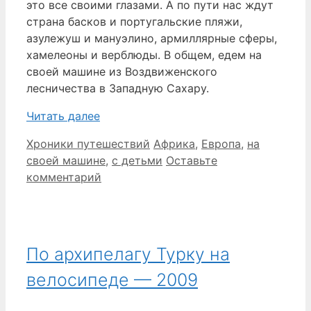
это все своими глазами. А по пути нас ждут
страна басков и португальские пляжи,
азулежуш и мануэлино, армиллярные сферы,
хамелеоны и верблюды. В общем, едем на
своей машине из Воздвиженского
лесничества в Западную Сахару.
Читать далее
Рубрики
Метки
Хроники путешествий
Африка
,
Европа
,
на
своей машине
,
с детьми
Оставьте
комментарий
По архипелагу Турку на
велосипеде — 2009