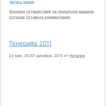
Читать далее
Рубрики
Метки
Хроники путешествий
на прокатной машине
,
острова
Оставьте комментарий
Тенерифе 2011
23 мая, 2020
1 декабря, 2013
от
Наталия