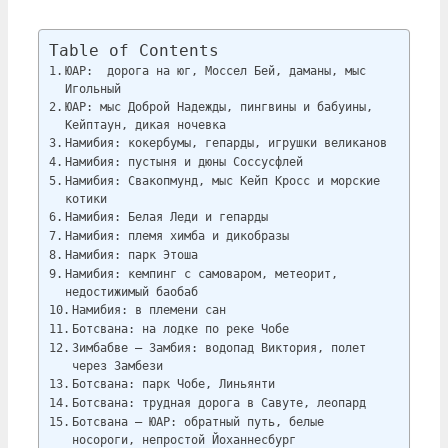
Table of Contents
ЮАР: дорога на юг, Моссел Бей, даманы, мыс
Игольный
ЮАР: мыс Доброй Надежды, пингвины и бабуины,
Кейптаун, дикая ночевка
Намибия: кокербумы, гепарды, игрушки великанов
Намибия: пустыня и дюны Соссусфлей
Намибия: Свакопмунд, мыс Кейп Кросс и морские
котики
Намибия: Белая Леди и гепарды
Намибия: племя химба и дикобразы
Намибия: парк Этоша
Намибия: кемпинг с самоваром, метеорит,
недостижимый баобаб
Намибия: в племени сан
Ботсвана: на лодке по реке Чобе
Зимбабве — Замбия: водопад Виктория, полет
через Замбези
Ботсвана: парк Чобе, Линьянти
Ботсвана: трудная дорога в Савуте, леопард
Ботсвана — ЮАР: обратный путь, белые
носороги, непростой Йоханнесбург