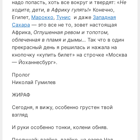
надо попасть, хоть все вокруг и твердят: «
Не
ходите, дети, в Африку гулять!»
Конечно,
Египет,
Марокко
,
Тунис
и даже
Западная
Сахара
— это все не то, зовет настоящая
Африка,
Оглушенная ревом и топотом,
облеченная в пламя и дымы…
Так что в один
прекрасный день я решилась и нажала на
кнопочку «купить билет» на строчке «Москва
— Йоханнесбург».
Пролог
Николай Гумилев
ЖИРАФ
Сегодня, я вижу, особенно грустен твой
взгляд
И руки особенно тонки, колени обняв.
Послушай: далёко, далёко, на озере Чад